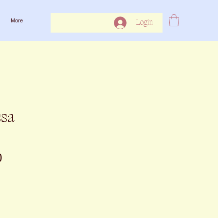
More
Login
ssa
Preço
0