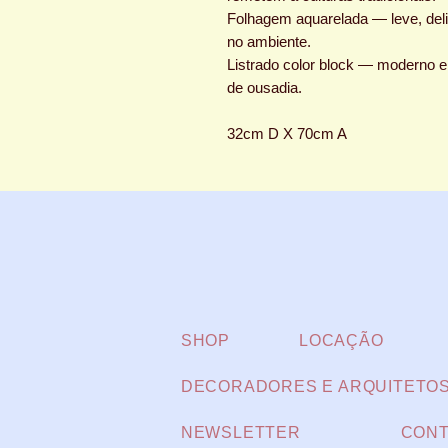
Folhagem aquarelada — leve, delic
no ambiente.
Listrado color block — moderno e
de ousadia.
32cm D X 70cm A
SHOP
LOCAÇÃO
DECORADORES E ARQUITETO
NEWSLETTER
CONT